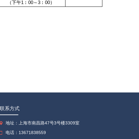
）
（下午
1
︰
00
～
3
︰
00
联系方式
地址：上海市南昌路47号3号楼3309室
电话：13671838559