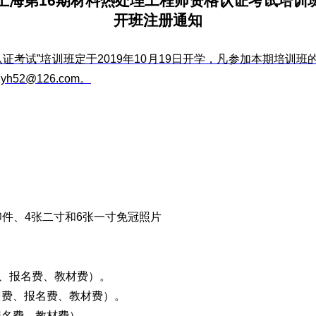
上海第
16
期材料热处理工程师资格认证考试培训
开班注册通知
认证
考试”
培训
班定于
2019
年
10
月
19
日开学，凡参加本期培训班
yh52@126.com
。
印件、
4
张二寸和
6
张一寸免冠照片
、报名费、教材费）。
训费、报名费、教材费）。
报名费、教材费）。