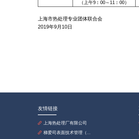
）
（上午
9
︰
00
～
11
︰
00
上海市热处理专业团体联合会
2019
年
9
月
10
日
友情链接
上海热处理厂有限公司
梯爱司表面技术管理（...