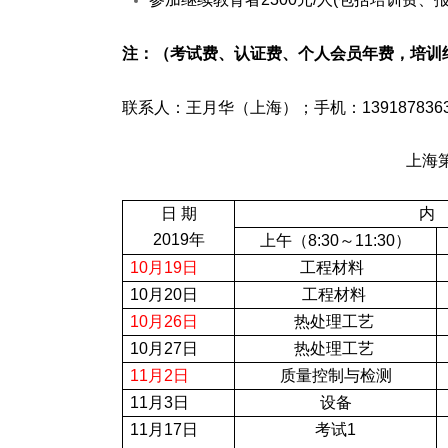
注：
（考试费、认证费、个人会员年费，培训
联系人：王月华（上海）；手机：
139187836
上海
日
期
内
2019
年
上午（
8:30
～
11:30
）
10
月
19
日
工程材料
10
月
20
日
工程材料
10
月
26
日
热处理工艺
10
月
27
日
热处理工艺
11
月
2
日
质量控制与检测
11
月
3
日
设备
11
月
17
日
考试
1