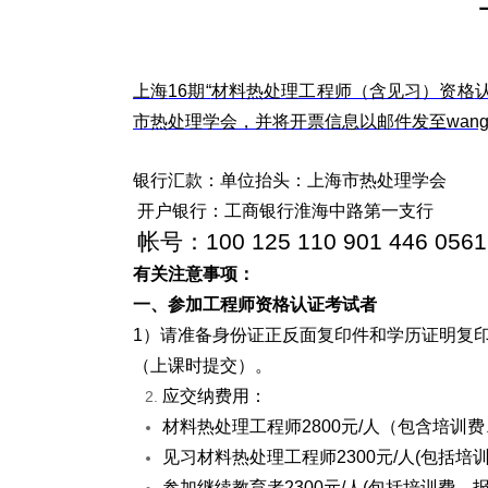
上海
16
期“
材料热处理工程师（含见习）资格
市热处理学会，并将开票信息以邮件发至
wang
银行汇款：
单位抬头：上海市热处理学会
开户银行：工商银行淮海中路第一支行
帐号：
100 125 110 901 446 0561
有关注意事项：
一、参加工程师资格认证考试者
1
）请准备身份证正反面复印件和学历证明复
（上课时提交）。
应交纳费用：
材料热处理工程师
2800
元
/
人（包含培训费
见习材料热处理工程师
2300
元
/
人
(
包括培
参加继续教育者
2300
元
/
人
(
包括培训费、