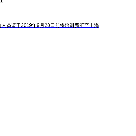
班
的人员请于
2019
年
9
月
28
日
前将培训费汇至上海